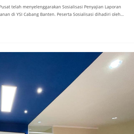
 Pusat telah menyelenggarakan Sosialisasi Penyajian Laporan
nan di YSI Cabang Banten. Peserta Sosialisasi dihadiri oleh…