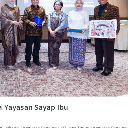
a Yayasan Sayap Ibu
SI Jakarta
/
Kegiatan Pengurus YSI Jawa Timur
/
Kegiatan Penguru