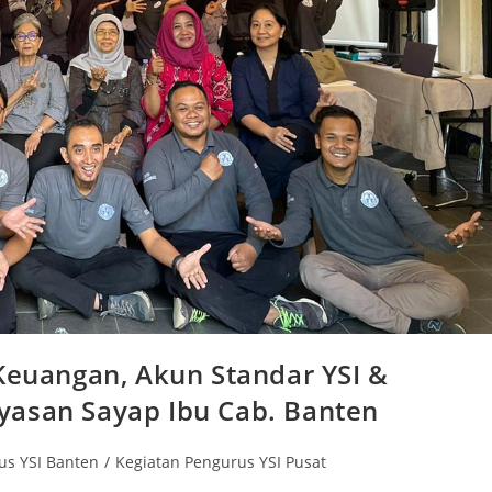
 Keuangan, Akun Standar YSI &
yasan Sayap Ibu Cab. Banten
us YSI Banten
/
Kegiatan Pengurus YSI Pusat